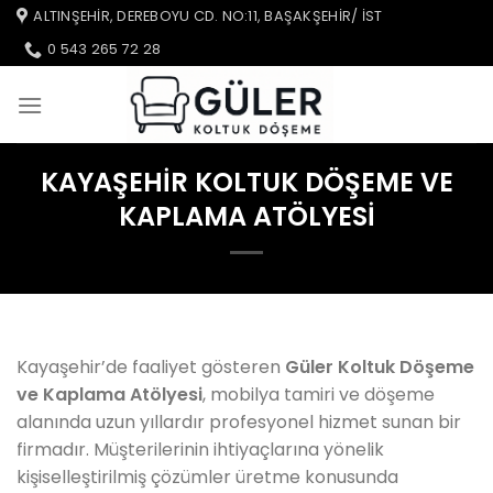
İçeriğe
ALTINŞEHIR, DEREBOYU CD. NO:11, BAŞAKŞEHIR/ IST
atla
0 543 265 72 28
KAYAŞEHIR KOLTUK DÖŞEME VE
KAPLAMA ATÖLYESI
Kayaşehir’de faaliyet gösteren
Güler Koltuk Döşeme
ve Kaplama Atölyesi
, mobilya tamiri ve döşeme
alanında uzun yıllardır profesyonel hizmet sunan bir
firmadır. Müşterilerinin ihtiyaçlarına yönelik
kişiselleştirilmiş çözümler üretme konusunda