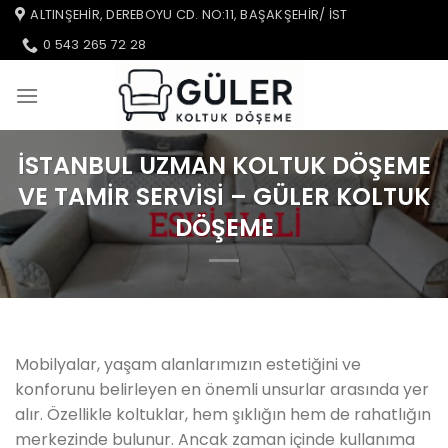
İçeriğe
ALTINŞEHIR, DEREBOYU CD. NO:11, BAŞAKŞEHIR/ IST
atla
0 543 265 72 28
İSTANBUL UZMAN KOLTUK DÖŞEME
VE TAMIR SERVISI – GÜLER KOLTUK
DÖŞEME
Mobilyalar, yaşam alanlarımızın estetiğini ve
konforunu belirleyen en önemli unsurlar arasında yer
alır. Özellikle koltuklar, hem şıklığın hem de rahatlığın
merkezinde bulunur. Ancak zaman içinde kullanıma