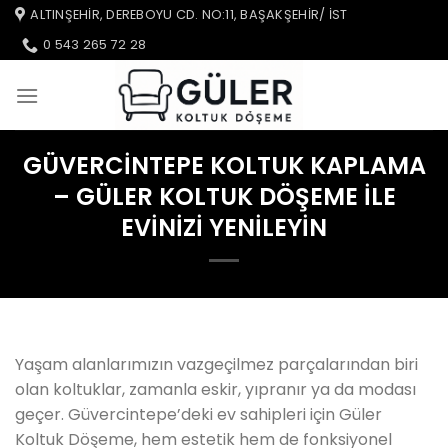
İçeriğe
ALTINŞEHIR, DEREBOYU CD. NO:11, BAŞAKŞEHIR/ IST
atla
0 543 265 72 28
GÜVERCINTEPE KOLTUK KAPLAMA
– GÜLER KOLTUK DÖŞEME ILE
EVINIZI YENILEYIN
Yaşam alanlarımızın vazgeçilmez parçalarından biri
olan koltuklar, zamanla eskir, yıpranır ya da modası
geçer. Güvercintepe’deki ev sahipleri için Güler
Koltuk Döşeme, hem estetik hem de fonksiyonel