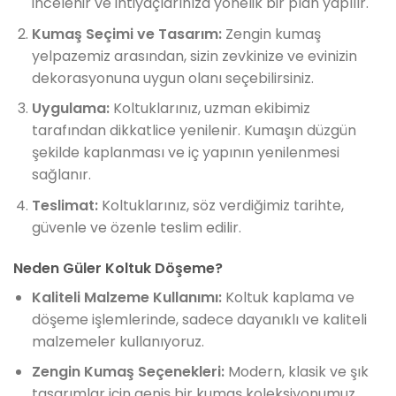
incelenir ve ihtiyaçlarınıza yönelik bir plan yapılır.
Kumaş Seçimi ve Tasarım:
Zengin kumaş
yelpazemiz arasından, sizin zevkinize ve evinizin
dekorasyonuna uygun olanı seçebilirsiniz.
Uygulama:
Koltuklarınız, uzman ekibimiz
tarafından dikkatlice yenilenir. Kumaşın düzgün
şekilde kaplanması ve iç yapının yenilenmesi
sağlanır.
Teslimat:
Koltuklarınız, söz verdiğimiz tarihte,
güvenle ve özenle teslim edilir.
Neden Güler Koltuk Döşeme?
Kaliteli Malzeme Kullanımı:
Koltuk kaplama ve
döşeme işlemlerinde, sadece dayanıklı ve kaliteli
malzemeler kullanıyoruz.
Zengin Kumaş Seçenekleri:
Modern, klasik ve şık
tasarımlar için geniş bir kumaş koleksiyonumuz