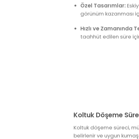
Özel Tasarımlar:
Eskiy
görünüm kazanması için
Hızlı ve Zamanında T
taahhüt edilen süre iç
Koltuk Döşeme Süreci
Koltuk döşeme süreci, müşt
belirlenir ve uygun kumaşl