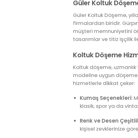
Güler Koltuk Döşeme
Güler Koltuk Döşeme, yıl
firmalardan biridir. Gürp
müşteri memnuniyetini ön
tasarımlar ve titiz işçilik
Koltuk Döşeme Hizm
Koltuk döşeme, uzmanlık v
modeline uygun döşeme hiz
hizmetlerle dikkat çeker:
Kumaş Seçenekleri:
Mü
klasik, spor ya da vint
Renk ve Desen Çeşitlili
kişisel zevklerinize gör