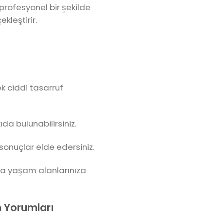
 profesyonel bir şekilde
kleştirir.
ek ciddi tasarruf
da bulunabilirsiniz.
 sonuçlar elde edersiniz.
a yaşam alanlarınıza
n Yorumları