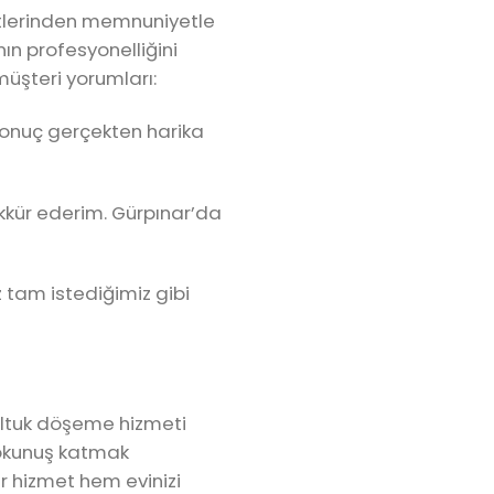
etlerinden memnuniyetle
ın profesyonelliğini
 müşteri yorumları:
 Sonuç gerçekten harika
şekkür ederim. Gürpınar’da
 tam istediğimiz gibi
koltuk döşeme hizmeti
 dokunuş katmak
bir hizmet hem evinizi