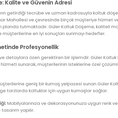
: Kalite ve Güvenin Adresi
ların getirdiği tecrübe ve uzman kadrosuyla koltuk d
ınar Mahallesi ve çevresinde birçok müşteriye hizmet v
 planda tutmaktadır. Güler Koltuk Döşeme, kaliteli m
 ile müşterilerine en iyi sonuçları sunmayı hedefler.
etinde Profesyonellik
e detaylara özen gerektiren bir işlemdir. Güler Koltuk 
meti sunarak, müşterilerinin isteklerine özel çözümler
şterilerine geniş bir kumaş yelpazesi sunan Güler Ko
age tarzlarda koltuklar için uygun kumaşlar sağlar.
ği:
Mobilyalarınıza ve dekorasyonunuza uygun renk ve 
e tasarım yapılır.