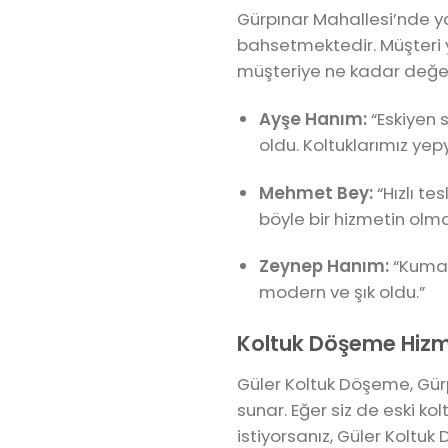
Gürpınar Mahallesi’nde y
bahsetmektedir. Müşteri 
müşteriye ne kadar değer ve
Ayşe Hanım:
“Eskiyen 
oldu. Koltuklarımız yep
Mehmet Bey:
“Hızlı te
böyle bir hizmetin olma
Zeynep Hanım:
“Kumaş
modern ve şık oldu.”
Koltuk Döşeme Hizm
Güler Koltuk Döşeme, Gürp
sunar. Eğer siz de eski k
istiyorsanız, Güler Koltuk 