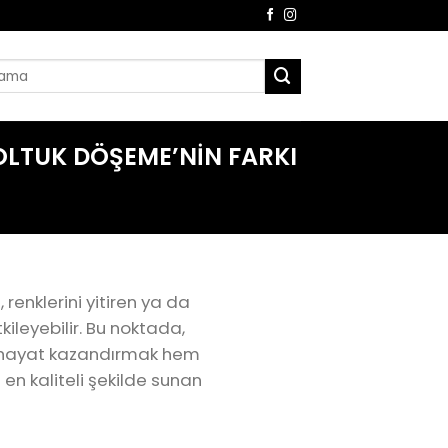
OLTUK DÖŞEME’NIN FARKI
renklerini yitiren ya da
ileyebilir. Bu noktada,
ir hayat kazandırmak hem
en kaliteli şekilde sunan