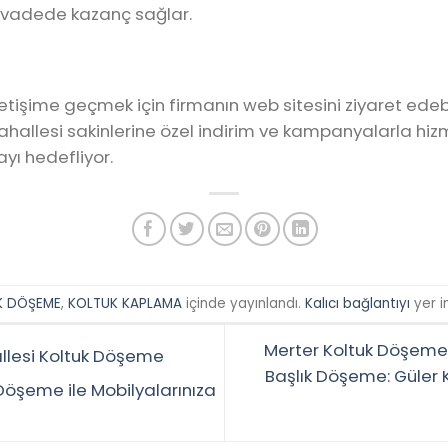
n vadede kazanç sağlar.
letişime geçmek için firmanın web sitesini ziyaret edeb
Mahallesi sakinlerine özel indirim ve kampanyalarla hiz
ı hedefliyor.
K DÖŞEME
,
KOLTUK KAPLAMA
içinde yayınlandı.
Kalıcı bağlantıyı
yer i
Merter Koltuk Döşeme
lesi Koltuk Döşeme
Başlık Döşeme: Güler K
 Döşeme ile Mobilyalarınıza