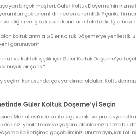
aşayan birçok müşteri, Güler Koltuk Döşeme’nin hizm
yorumları çok önemlidir neden önemlidir? çünkü firman
rdiğini ve iş kalitesini kanıtlar niteliktedir. İşte bazı
salon koltuklarımızı Güler Koltuk Döşeme’ye yenilettik.
yeni görünüyor!”
slimat ve kaliteli işçilik için Güler Koltuk Döşeme’ye te
sı büyük bir şans.”
 seçimi konusunda çok yardımcı oldular. Koltuklarımız
etinde Güler Koltuk Döşeme’yi Seçin
ınar Mahallesi’nde kaliteli, güvenilir ve profesyonel 
oltuklarınızı yeniletmek ve yaşam alanlarınıza taze bir
Döşeme ile iletişime geçebilirsiniz. Unutmayın, kaliteli 