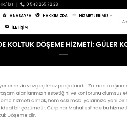
IR/ IST
0 543 265 72 28
ANASAYFA
HAKKIMIZDA
HIZMETLERIMIZ
İLETIŞIM
E KOLTUK DÖŞEME HIZMETI: GÜLER K
işyerlerimizin vazgeçilmez parçalarıdır. Zamanla aşınan, 
aşam alanlarımızın estetiğini ve konforunu olumsuz etk
öşeme hizmeti almak, hem eski mobilyalarınıza yeni b
 ideal bir çözümdür. Gürpınar Mahallesi’nde bu hizmeti 
ltuk Döşeme’dir.