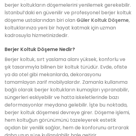
berjer koltukların döşemelerini yenilemek gerekebilir.
İstanbul’daki en güvenilir ve profesyonel berjer koltuk
döşeme ustalarından biri olan
Güler Koltuk Döşeme
,
koltuklarınıza yeni bir hayat katmak için uzman
kadrosuyla hizmetinizdedir.
Berjer Koltuk Döşeme Nedir?
Berjer koltuk, sırt yaslama alanı yüksek, konforlu ve
şık tasarımıyla bilinen bir koltuk türüdür. Evde, ofiste
ya da otel gibi mekanlarda, dekorasyonu
tamamlayan zarif mobilyalardır. Zamanla kullanıma
bağlı olarak berjer koltukların kumaşları yıpranabilir,
süngerleri eskiyebilir ve hatta iskeletlerinde bazı
deformasyonlar meydana gelebilir. İşte bu noktada,
berjer koltuk döşemesi devreye girer. Döşeme işlemi,
hem koltuğun görünümünü tazeleyerek estetik
açıdan bir yenilik sağlar, hem de konforunu artırarak
daha uzun süre kullanılabilir hale getirir.