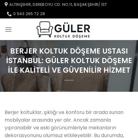
İçeriğe
ALTINŞEHIR, DEREBOYU CD. NO:11, BAŞAKŞEHIR/ IST
atla
0 543 265 72 28
BERJER KOLTUK DÖŞEME USTASI
İSTANBUL: GÜLER KOLTUK DÖŞEME
ILE KALITELI VE GÜVENILIR HIZMET
Berjer koltuklar, şıklığı ve konforu bir arada sunan
mobilyalar arasında yer alır. Ancak zamanla
yıpranabilir ve eski görünümleriyle mekanların
dekorasyonunu olumsuz etkileyebilir. Bu durumda,