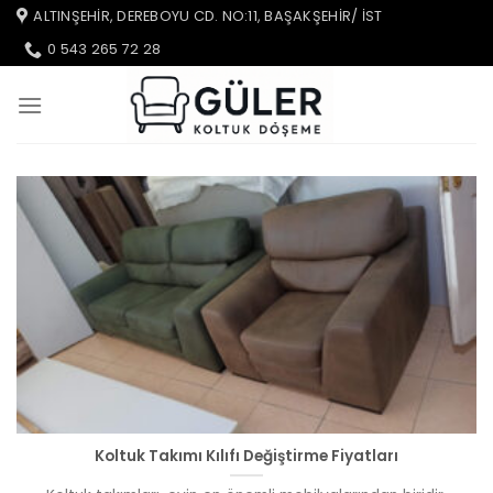
İçeriğe
ALTINŞEHIR, DEREBOYU CD. NO:11, BAŞAKŞEHIR/ IST
atla
0 543 265 72 28
Koltuk Takımı Kılıfı Değiştirme Fiyatları