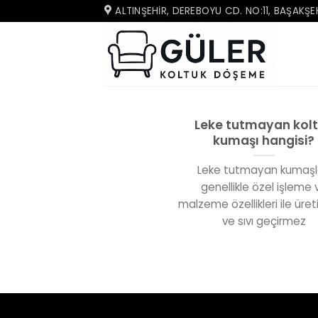
İçeriğe
ALTINŞEHIR, DEREBOYU CD. NO:11, BAŞAKŞEH
atla
Leke tutmayan kol
kumaşı hangisi?
Leke tutmayan kumaşl
genellikle özel işleme 
malzeme özellikleri ile üretil
ve sıvı geçirmez