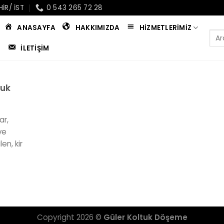
IR/ IST
0 543 265 72 28
ANASAYFA
HAKKIMIZDA
HIZMETLERIMIZ
İLETIŞIM
tuk
ar,
ve
en, kir
Copyright 2026 ©
Güler Koltuk Döşeme