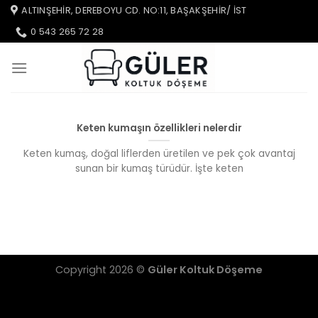
İçeriğe
ALTINŞEHIR, DEREBOYU CD. NO:11, BAŞAKŞEHIR/ IST
atla
0 543 265 72 28
Keten kumaşın özellikleri nelerdir
Keten kumaş, doğal liflerden üretilen ve pek çok avantaj
sunan bir kumaş türüdür. İşte keten
Copyright 2026 ©
Güler Koltuk Döşeme