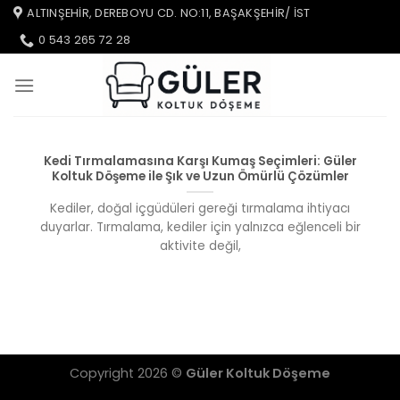
İçeriğe
ALTINŞEHIR, DEREBOYU CD. NO:11, BAŞAKŞEHIR/ IST
atla
0 543 265 72 28
Kedi Tırmalamasına Karşı Kumaş Seçimleri: Güler
Koltuk Döşeme ile Şık ve Uzun Ömürlü Çözümler
Kediler, doğal içgüdüleri gereği tırmalama ihtiyacı
duyarlar. Tırmalama, kediler için yalnızca eğlenceli bir
aktivite değil,
Copyright 2026 ©
Güler Koltuk Döşeme