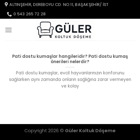
İçeriğe
ALTINŞEHIR, DEREBOYU CD. NO:11, BAŞAKŞEHIR/ IST
atla
0 543 265 72 28
Pati dostu kumaşlar hangileridir? Pati dostu kumaş
önerileri nelerdir?
Pati dostu kumaşlar, evcil hayvanlarınızın konforunu
sağlarken aynı zamanda onların sağlığına zarar vermeyen
ve kolay
Copyright 2026 ©
Güler Koltuk Döşeme