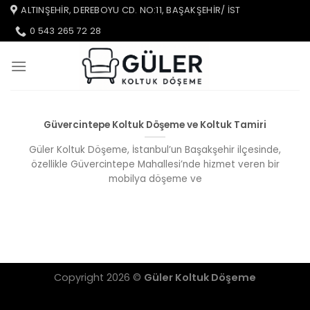
İçeriğe
ALTINŞEHIR, DEREBOYU CD. NO:11, BAŞAKŞEHIR/ IST
atla
0 543 265 72 28
Güvercintepe Koltuk Döşeme ve Koltuk Tamiri
Güler Koltuk Döşeme, İstanbul’un Başakşehir ilçesinde,
özellikle Güvercintepe Mahallesi’nde hizmet veren bir
mobilya döşeme ve
Copyright 2026 ©
Güler Koltuk Döşeme