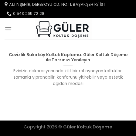
İçeriğe
ALTINŞEHIR, DEREBOYU CD. NO:11, BAŞAKŞEHIR/ IST
atla
0 543 265 72 28
Cevizlik Bakırköy Koltuk Kaplama: Güler Koltuk Döşeme
ile Tarzınızı Yenileyin
Evinizin dekorasyonunda kilit bir rol oynayan koltuklar,
zamanla yıpranabilir, konforunu yitirebilir veya estetik
açıdan modası
Copyright 2026 ©
Güler Koltuk Döşeme