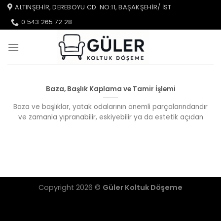
İçeriğe
ALTINŞEHIR, DEREBOYU CD. NO:11, BAŞAKŞEHIR/ IST
atla
0 543 265 72 28
Baza, Başlık Kaplama ve Tamir İşlemi
Baza ve başlıklar, yatak odalarının önemli parçalarındandır
ve zamanla yıpranabilir, eskiyebilir ya da estetik açıdan
Copyright 2026 ©
Güler Koltuk Döşeme