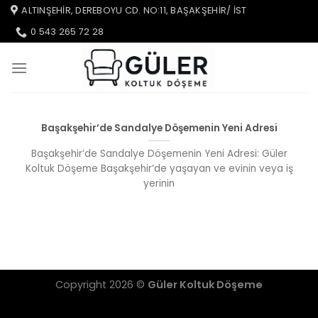
İçeriğe
ALTINŞEHIR, DEREBOYU CD. NO:11, BAŞAKŞEHIR/ IST
atla
0 543 265 72 28
Başakşehir’de Sandalye Döşemenin Yeni Adresi
Başakşehir’de Sandalye Döşemenin Yeni Adresi: Güler
Koltuk Döşeme Başakşehir’de yaşayan ve evinin veya iş
yerinin
Copyright 2026 ©
Güler Koltuk Döşeme